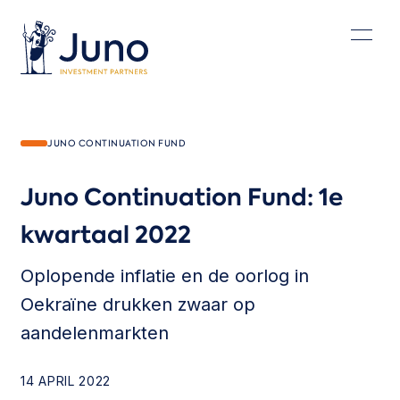
JUNO CONTINUATION FUND
Juno
Continuation
Fund:
1e
kwartaal
2022
Juno Continuation Fund: 1e kwartaal 2022
Oplopende inflatie en de oorlog in
Oekraïne drukken zwaar op
aandelenmarkten
14 APRIL 2022